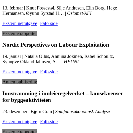
13. februar | Knut Fossestøl, Silje Andresen, Elin Borg, Hege
Hermansen, Øyunn Syrstad H… |
Oslomet/AFI
Ekstern nettutgave
Fafo-side
Eksterne rapporter
Nordic Perspectives on Labour Exploitation
19. januar | Natalia Ollus, Anniina Jokinen, Isabel Schoultz,
Synnøve Økland Jahnsen, A… |
HEUNI
Ekstern nettutgave
Fafo-side
Annen publisering
Innstramming i innleieregelverket – konsekvenser
for byggeaktiviteten
23. desember | Bjørn Gran |
Samfunnsøkonomisk Analyse
Ekstern nettutgave
Fafo-side
Eksterne rapporter