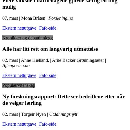
Flere voksne i barnehagene gjorde særlig én ting
mulig
07. mars | Mona Bråten |
Forskning.no
Ekstern nettutgave
Fafo-side
Kronikker og debattinnlegg
Alle har litt rett om langvarig utmattelse
02. mars | Anne Kielland, | Arne Backer Grønningsæter |
Aftenposten.no
Ekstern nettutgave
Fafo-side
Populærvitenskap
Ny forskningsrapport: Dette ser bedriftene etter når
de velger lærling
02. mars | Torgeir Nyen |
Utdanningsnytt
Ekstern nettutgave
Fafo-side