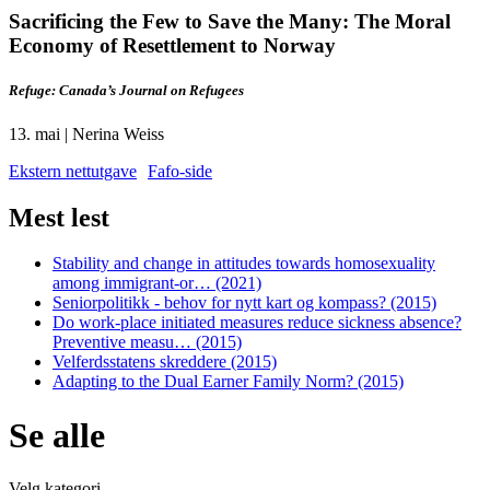
Sacrificing the Few to Save the Many: The Moral
Economy of Resettlement to Norway
Refuge: Canada’s Journal on Refugees
13. mai | Nerina Weiss
Ekstern nettutgave
Fafo-side
Mest lest
Stability and change in attitudes towards homosexuality
among immigrant-or… (2021)
Seniorpolitikk - behov for nytt kart og kompass? (2015)
Do work-place initiated measures reduce sickness absence?
Preventive measu… (2015)
Velferdsstatens skreddere (2015)
Adapting to the Dual Earner Family Norm? (2015)
Se alle
Velg kategori