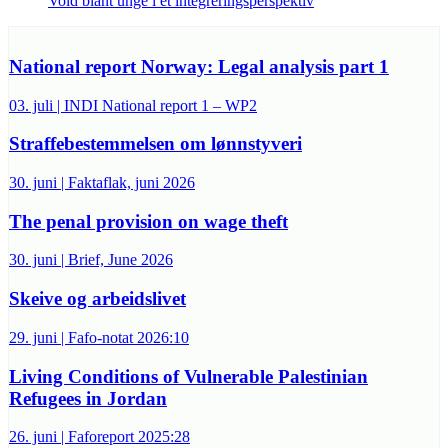
Vold blant unge i et integreringsperspektiv
National report Norway: Legal analysis part 1
03. juli | INDI National report 1 – WP2
Straffebestemmelsen om lønnstyveri
30. juni | Faktaflak, juni 2026
The penal provision on wage theft
30. juni | Brief, June 2026
Skeive og arbeidslivet
29. juni | Fafo-notat 2026:10
Living Conditions of Vulnerable Palestinian
Refugees in Jordan
26. juni | Faforeport 2025:28