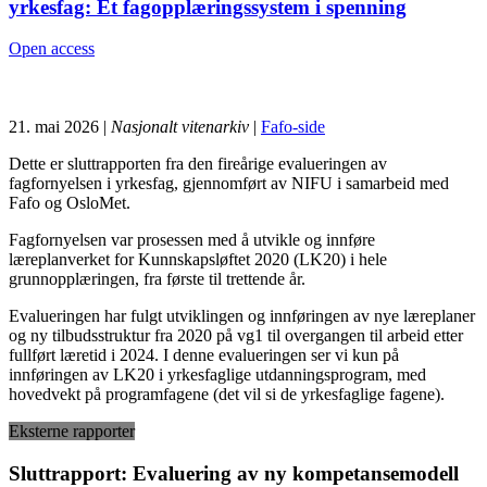
yrkesfag: Et fagopplæringssystem i spenning
Open access
21. mai 2026 |
Nasjonalt vitenarkiv
|
Fafo-side
Dette er sluttrapporten fra den fireårige evalueringen av
fagfornyelsen i yrkesfag, gjennomført av NIFU i samarbeid med
Fafo og OsloMet.
Fagfornyelsen var prosessen med å utvikle og innføre
læreplanverket for Kunnskapsløftet 2020 (LK20) i hele
grunnopplæringen, fra første til trettende år.
Evalueringen har fulgt utviklingen og innføringen av nye læreplaner
og ny tilbudsstruktur fra 2020 på vg1 til overgangen til arbeid etter
fullført læretid i 2024. I denne evalueringen ser vi kun på
innføringen av LK20 i yrkesfaglige utdanningsprogram, med
hovedvekt på programfagene (det vil si de yrkesfaglige fagene).
Eksterne rapporter
Sluttrapport: Evaluering av ny kompetansemodell