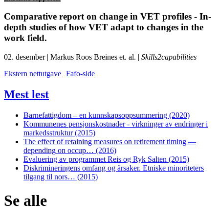
Comparative report on change in VET profiles - In-
depth studies of how VET adapt to changes in the
work field.
02. desember | Markus Roos Breines et. al. |
Skills2capabilities
Ekstern nettutgave
Fafo-side
Mest lest
Barnefattigdom – en kunnskapsoppsummering (2020)
Kommunenes pensjonskostnader - virkninger av endringer i
markedsstruktur (2015)
The effect of retaining measures on retirement timing —
depending on occup… (2016)
Evaluering av programmet Reis og Ryk Salten (2015)
Diskrimineringens omfang og årsaker. Etniske minoriteters
tilgang til nors… (2015)
Se alle