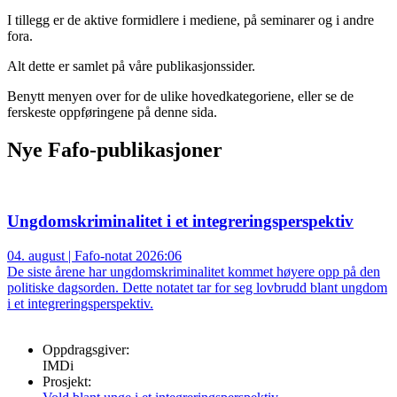
I tillegg er de aktive formidlere i mediene, på seminarer og i andre
fora.
Alt dette er samlet på våre publikasjonssider.
Benytt menyen over for de ulike hovedkategoriene, eller se de
ferskeste oppføringene på denne sida.
Nye Fafo-publikasjoner
Ungdomskriminalitet i et integreringsperspektiv
04. august | Fafo-notat 2026:06
De siste årene har ungdomskriminalitet kommet høyere opp på den
politiske dagsorden. Dette notatet tar for seg lovbrudd blant ungdom
i et integreringsperspektiv.
Oppdragsgiver:
IMDi
Prosjekt: