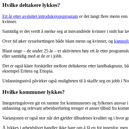
Hvilke deltakere lykkes?
Ett år etter avsluttet introduksjonsprogram
er det langt flere menn enn 
kvinner.
Samtidig er det verdt å merke seg at innvandrede kvinner i snitt har l
Over tid øker sysselsettingen både blant menn og kvinner, og
kjønnsfo
Blant unge – de under 25 år – er aktiviteten høy ett år etter programslu
eller samtidig med at de er i jobb.
Det er også klare forskjeller mellom deltakerne etter landbakgrunn, bå
eksempel Eritrea og Etiopia.
Utdanningsnivå påvirker også muligheten til å skaffe seg en jobb i Nor
Hvilke kommuner lykkes?
Integreringsloven gir en ramme for kommunenes og fylkenes ansvar i i
utdanning og relevant arbeidserfaring trenger et annet tilbud fra ko
Variasjonen er også stor når det gjelder tilbudenes kvalitet og i hvor 
Å lykkes i arbeidslivet handler ikke bare om å få en fot innenfor, me