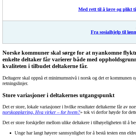
Med rett til å lære og plikt
Fra sosialhjelp til lø
Norske kommuner skal sørge for at nyankomne flyktn
enkelte deltaker får varierer både med oppholdsgru
kvaliteten i tilbudet deltakerne får.
Deltagere skal oppnå et minimumsnivå i norsk og det er kommunen og
retningslinjer.
Store variasjoner i deltakernes utgangspunkt
Det er store, lokale variasjoner i hvilke resultater deltakerne får av
norskopplæring. Hva virker – for hvem?
» tok vi derfor høyde for de
Det er store forskjeller mellom ulike deltakere i tilbøyeligheten til å b
Unge har langt høyere sannsynlighet for å bestå testen enn eldr