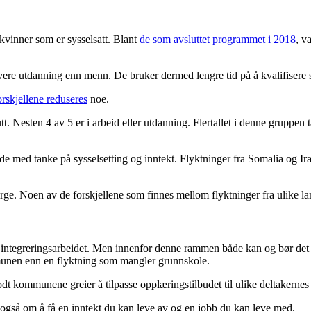
kvinner som er sysselsatt. Blant
de som avsluttet programmet i 2018
, v
avere utdanning enn menn. De bruker dermed lengre tid på å kvalifisere s
rskjellene reduseres
noe.
tt. Nesten 4 av 5 er i arbeid eller utdanning. Flertallet i denne gruppen
de med tanke på sysselsetting og inntekt. Flyktninger fra Somalia og Ir
ge. Noen av de forskjellene som finnes mellom flyktninger fra ulike lan
ntegreringsarbeidet. Men innenfor denne rammen både kan og bør det lo
mmunen enn en flyktning som mangler grunnskole.
godt kommunene greier å tilpasse opplæringstilbudet til ulike deltakernes
n også om å få en inntekt du kan leve av og en jobb du kan leve med.