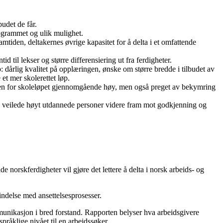
budet de får.
ogrammet og ulik mulighet.
tiden, deltakernes øvrige kapasitet for å delta i et omfattende
d til lekser og større differensiering ut fra ferdigheter.
: dårlig kvalitet på opplæringen, ønske om større bredde i tilbudet av
et mer skolerettet løp.
onen for skoleløpet gjennomgående høy, men også preget av bekymring
 å veilede høyt utdannede personer videre fram mot godkjenning og
e norskferdigheter vil gjøre det lettere å delta i norsk arbeids- og
indelse med ansettelsesprosesser.
nikasjon i bred forstand. Rapporten belyser hva arbeidsgivere
råklige nivået til en arbeidssøker.