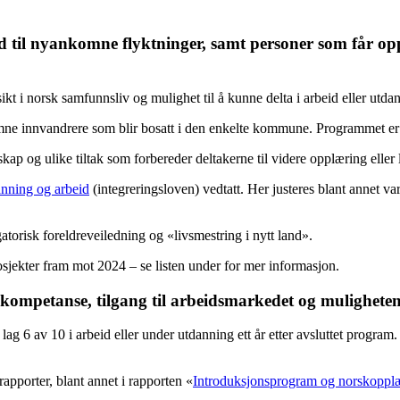
 til nyankomne flyktninger, samt personer som får o
kt i norsk samfunnsliv og mulighet til å kunne delta i arbeid eller utda
e innvandrere som blir bosatt i den enkelte kommune. Programmet er et f
 og ulike tiltak som forbereder deltakerne til videre opplæring eller 
nning og arbeid
(integreringsloven) vedtatt. Her justeres blant annet va
atorisk foreldreveiledning og «livsmestring i nytt land».
osjekter fram mot 2024 – se listen under for mer informasjon.
 kompetanse, tilgang til arbeidsmarkedet og muligheten 
 lag 6 av 10 i arbeid eller under utdanning ett år etter avsluttet program
rapporter, blant annet i rapporten «
Introduksjonsprogram og norskopplæ