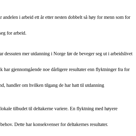
ar andelen i arbeid ett år etter nesten dobbelt så høy for menn som for
eg for arbeid.
 tar dessuten mer utdanning i Norge før de beveger seg ut i arbeidslivet
ak har gjennomgående noe dårligere resultater enn flyktninger fra for
d, handler om hvilken tilgang de har hatt til utdanning
kale tilbudet til deltakerne variere. En flyktning med høyere
 behov. Dette har konsekvenser for deltakernes resultater.