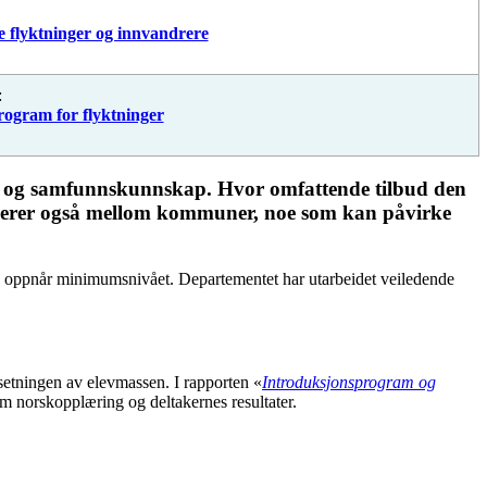
ne flyktninger og innvandrere
:
program for flyktninger
k og samfunnskunnskap. Hvor omfattende tilbud den
rierer også mellom kommuner, noe som kan påvirke
n oppnår minimumsnivået. Departementet har utarbeidet veiledende
nsetningen av elevmassen. I rapporten «
Introduksjonsprogram og
 norskopplæring og deltakernes resultater.