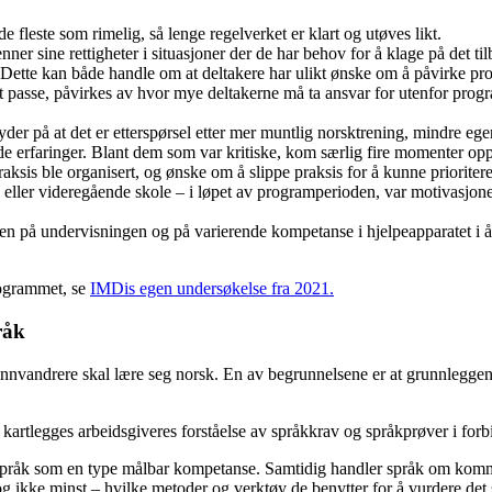
fleste som rimelig, så lenge regelverket er klart og utøves likt.
er sine rettigheter i situasjoner der de har behov for å klage på det til
 Dette kan både handle om at deltakere har ulikt ønske om å påvirke pr
passe, påvirkes av hvor mye deltakerne må ta ansvar for utenfor program
der på at det er etterspørsel etter mer muntlig norsktrening, mindre egenti
de erfaringer. Blant dem som var kritiske, kom særlig fire momenter opp
ksis ble organisert, og ønske om å slippe praksis for å kunne prioritere 
e eller videregående skole – i løpet av programperioden, var motivasj
ten på undervisningen og på varierende kompetanse i hjelpeapparatet i
rogrammet, se
IMDis egen undersøkelse fra 2021.
råk
at innvandrere skal lære seg norsk. En av begrunnelsene er at grunnleggend
 kartlegges arbeidsgiveres forståelse av språkkrav og språkprøver i forb
 språk som en type målbar kompetanse. Samtidig handler språk om kommu
ikke minst – hvilke metoder og verktøy de benytter for å vurdere det sp