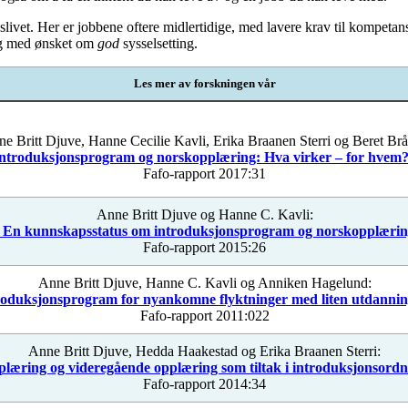
dslivet. Her er jobbene oftere midlertidige, med lavere krav til kompeta
ng med ønsket om
god
sysselsetting.
Les mer av forskningen vår
e Britt Djuve, Hanne Cecilie Kavli, Erika Braanen Sterri og Beret Brå
ntroduksjonsprogram og norskopplæring: Hva virker – for hvem
Fafo-rapport 2017:31
Anne Britt Djuve og Hanne C. Kavli:
r. En kunnskapsstatus om introduksjonsprogram og norskopplærin
Fafo-rapport 2015:26
Anne Britt Djuve, Hanne C. Kavli og Anniken Hagelund:
ntroduksjonsprogram for nyankomne flyktninger med liten utdanni
Fafo-rapport 2011:022
Anne Britt Djuve, Hedda Haakestad og Erika Braanen Sterri:
plæring og videregående opplæring som tiltak i introduksjonsor
Fafo-rapport 2014:34