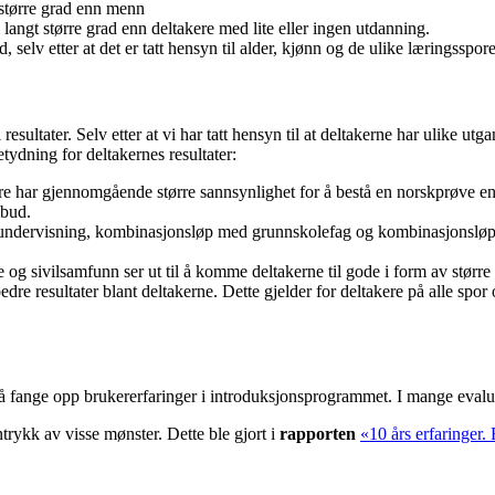
 større grad enn menn
langt større grad enn deltakere med lite eller ingen utdanning.
, selv etter at det er tatt hensyn til alder, kjønn og de ulike læringsspor
sultater. Selv etter at vi har tatt hensyn til at deltakerne har ulike utg
ydning for deltakernes resultater:
e har gjennomgående større sannsynlighet for å bestå en norskprøve en
lbud.
ert undervisning, kombinasjonsløp med grunnskolefag og kombinasjonslø
g sivilsamfunn ser ut til å komme deltakerne til gode i form av større 
e resultater blant deltakerne. Dette gjelder for deltakere på alle spor
 å fange opp brukererfaringer i introduksjonsprogrammet. I mange evalueri
trykk av visse mønster. Dette ble gjort i
rapporten
«10 års erfaringer