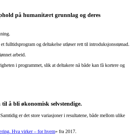
pphold på humanitært grunnlag og deres
nning.
ulltidsprogram og deltakelse utløser rett til introduksjonsstønad.
lønnet arbeid.
righeten i programmet, slik at deltakere nå både kan få kortere og
til å bli økonomisk selvstendige.
. Samtidig er det store variasjoner i resultatene, både mellom ulike
ring. Hva virker – for hvem
» fra 2017.