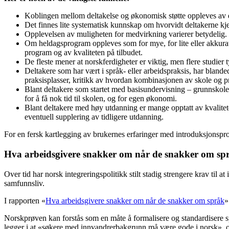
Koblingen mellom deltakelse og økonomisk støtte oppleves av de 
Det finnes lite systematisk kunnskap om hvorvidt deltakerne kjenn
Opplevelsen av muligheten for medvirkning varierer betydelig.
Om heldagsprogram oppleves som for mye, for lite eller akkurat 
program og av kvaliteten på tilbudet.
De fleste mener at norskferdigheter er viktig, men flere studier ty
Deltakere som har vært i språk- eller arbeidspraksis, har blande
praksisplasser, kritikk av hvordan kombinasjonen av skole og pra
Blant deltakere som startet med basisundervisning – grunnskol
for å få nok tid til skolen, og for egen økonomi.
Blant deltakere med høy utdanning er mange opptatt av kvalite
eventuell supplering av tidligere utdanning.
For en fersk kartlegging av brukernes erfaringer med introduksjonsp
Hva arbeidsgivere snakker om når de snakker om sp
Over tid har norsk integreringspolitikk stilt stadig strengere krav til 
samfunnsliv.
I rapporten «
Hva arbeidsgivere snakker om når de snakker om språk
»
Norskprøven kan forstås som en måte å formalisere og standardisere
legger i at «søkere med innvandrerbakgrunn må være gode i norsk», og 