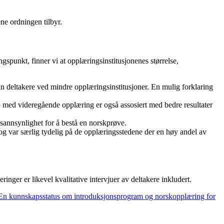
ene ordningen tilbyr.
angspunkt, finner vi at opplæringsinstitusjonenes størrelse,
n deltakere ved mindre opplæringsinstitusjoner. En mulig forklaring
p med videregående opplæring er også assosiert med bedre resultater
sannsynlighet for å bestå en norskprøve.
 og var særlig tydelig på de opplæringsstedene der en høy andel av
nger er likevel kvalitative intervjuer av deltakere inkludert.
. En kunnskapsstatus om introduksjonsprogram og norskopplæring for