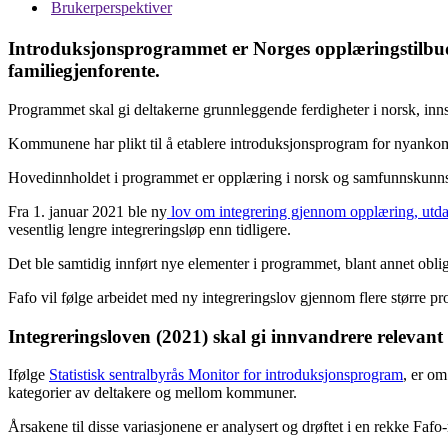
Brukerperspektiver
Introduksjonsprogrammet er Norges opplæringstilbud
familiegjenforente.
Programmet skal gi deltakerne grunnleggende ferdigheter i norsk, innsi
Kommunene har plikt til å etablere introduksjonsprogram for nyankomn
Hovedinnholdet i programmet er opplæring i norsk og samfunnskunnskap
Fra 1. januar 2021 ble ny
lov om integrering gjennom opplæring, utda
vesentlig lengre integreringsløp enn tidligere.
Det ble samtidig innført nye elementer i programmet, blant annet oblig
Fafo vil følge arbeidet med ny integreringslov gjennom flere større pr
Integreringsloven (2021) skal gi innvandrere relevant
Ifølge
Statistisk sentralbyrås Monitor for introduksjonsprogram
, er om
kategorier av deltakere og mellom kommuner.
Årsakene til disse variasjonene er analysert og drøftet i en rekke Fafo-