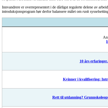
Innvandrere er overrepresentert i de dårligst regulerte delene av arbei
introduksjonsprogram bør derfor balansere målet om
rask
sysselsetti
Ann
I
10 års erfaringe
Kvinner i kvalifisering: I
Rett til utdanning? Grunnskoleop