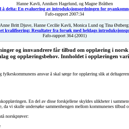
Hanne Kavli, Anniken Hagelund, og Magne Bråthen
 til å delta: En evaluering av introduksjonsordningen for nyankom
Fafo-rapport 2007:34
Anne Britt Djuve, Hanne Cecilie Kavli, Monica Lund og Tina Østberg
nnet kvalifisering: Resultater fra forsøk med heldags introduksjons
Fafo-rapport 364 (2001)
inger og innvandrere får tilbud om opplæring i nors
nnlag og opplæringsbehov. Innholdet i opplæringen va
 fylkeskommunens ansvar å skal sørge for opplæring slik at deltagere
 norskopplæringen. En del av disse forskjellene skyldes ulikheter i samme
tte, da vi skulle undersøke sammenhengen mellom kommunenes tilbud om
estå norskprøver:
e