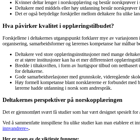
Kvinner deltar lenger i norskopplæring og består norskprøver i
Deltakere med middels eller høy utdanning består norskprøver i 
Det er også betydelige forskjeller mellom deltakere fra ulike land
Hva påvirker kvalitet i opplæringstilbudet?
Forskjellene i deltakernes utgangspunkt forklarer mye av variasjonen i re
organisering, samarbeidsformer og lærernes kompetanse har målbar bet
Deltakere ved store opplæringsinstitusjoner med mange deltaker
er at større institusjoner kan ha et mer differensiert opplæringsti
Bredde i tiltaksviften, i form av hurtigspor tilbud om nettbas
for deltakerne.
Gode samarbeidsrelasjoner med grunnskole, videregående skole o
Høy formell kompetanse blant norsklærerne er forbundet med bedr
lærerne hadde utdanning i norsk som andrespråk.
Deltakernes perspektiver på norskopplæringen
Det er gjennomført svært få studier som har vært designet spesielt for
Ved å sammenfatte innspillene fra ulike studier kan man etablere et inn
innvandrere»
.
Her er noen av de viktigste funnene: