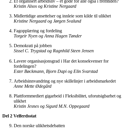
Et organisert arbeidsliv – et gode for alle også i fremtiden?
Kristin
Alsos
og
Kristine
Nergaard
Midlertidige ansettelser og innleie som kilde til ulikhet
Kristine
Nergaard
og
Jørgen
Svalund
Fagopplæring og fordeling
Torgeir
Nyen
og
Anna
Hagen
Tønder
Demokrati på jobben
Sissel C. Trygstad og Ragnhild Steen Jensen
Lavere organisasjonsgrad i Har det konsekvenser for
fordelingen?
Ester
Bøckmann,
Bjorn
Dapi og Elin Svarstad
Arbeidsinnvandring og nye skillelinjer i arbeidsmarkedet
Anne
Mette
Ødegård
Plattformmediert gigarbeid i Fleksibilitet, uforutsigbarhet og
ulikhet
Kristin
Jesnes
og Sigurd M.N. Oppegaard
Del 2 Velferdsstat
Den norske ulikhetsdebatten