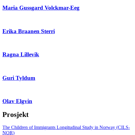
Maria Gussgard Volckmar-Eeg
Erika Braanen Sterri
Ragna Lillevik
Guri Tyldum
Olav Elgvin
Prosjekt
The Children of Immigrants Longitudinal Study in Norway (CILS-
NOR)