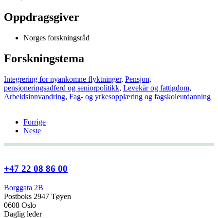
Oppdragsgiver
Norges forskningsråd
Forskningstema
Integrering for nyankomne flyktninger
,
Pensjon,
pensjoneringsadferd og seniorpolitikk
,
Levekår og fattigdom
,
Arbeidsinnvandring
,
Fag- og yrkesopplæring og fagskoleutdanning
Forrige
Neste
+47 22 08 86 00
Borggata 2B
Postboks 2947 Tøyen
0608 Oslo
Daglig leder