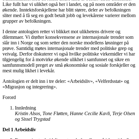
Like fullt har vi ulikhet også her i landet, og på noen områder er den
økende. Inntektsforskjellene har blitt større, deler av befolkningen
sliter med å få seg en godt betalt jobb og levekårene varierer mellom
grupper av befolkningen.
I denne antologien retter vi blikket mot ulikhetens drivere og
dilemmaer. Vi drøfter konsekvensene av internasjonale trender som
slår inn i Norge og som setter den norske modellens løsninger på
prøve. Samtidig møtes internasjonale trender med politiske grep og
veivalg. Derfor diskuterer vi også hvilke politiske virkemidler vi har
tilgjengelig for å motvirke økende ulikhet i samfunnet og sikre en
samfunnsmodell preget av små økonomiske og sosiale forskjeller og
mest mulig likhet i levekår.
Antologien er delt inn i tre deler: «Arbeidsliv», «Velferdsstat» og
«Migrasjon og integrering».
Forord
Innledning
Kristin
Alsos,
Tone
Fløtten,
Hanne
Cecilie
Kavli,
Terje
Olsen
og
Sissel
Trygstad
Del 1 Arbeidsliv