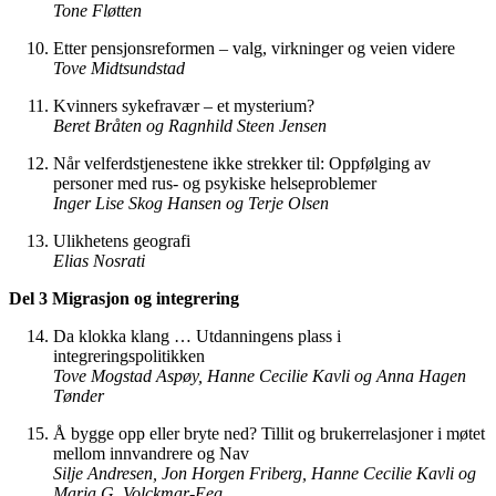
Tone
Fløtten
Etter pensjonsreformen – valg, virkninger og veien videre
Tove
Midtsundstad
Kvinners sykefravær – et mysterium?
Beret
Bråten
og
Ragnhild
Steen
Jensen
Når velferdstjenestene ikke strekker til: Oppfølging av
personer med rus- og psykiske helseproblemer
Inger Lise
Skog Hansen
og
Terje Olsen
Ulikhetens geografi
Elias
Nosrati
Del 3 Migrasjon og integrering
Da klokka klang … Utdanningens plass i
integreringspolitikken
Tove
Mogstad Aspøy,
Hanne
Cecilie
Kavli
og
Anna
Hagen
Tønder
Å bygge opp eller bryte ned? Tillit og brukerrelasjoner i møtet
mellom innvandrere og Nav
Silje Andresen, Jon Horgen
Friberg, Hanne Cecilie Kavli og
Maria G. Volckmar-Eeg